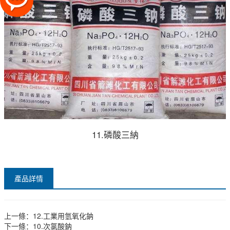
11.磷酸三納
產品詳情
上一條：
12.工業用氫氧化鈉
下一條：
10.次氯酸鈉