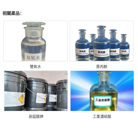
相關產品：
雙氧水
異丙酮
高錳酸鉀
工業濃硫酸